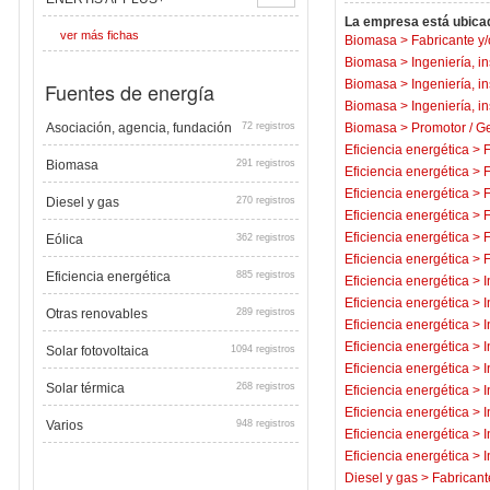
La empresa está ubicad
ver más fichas
Biomasa
>
Fabricante y/
Biomasa
>
Ingeniería, i
Biomasa
>
Ingeniería, i
Fuentes de energía
Biomasa
>
Ingeniería, i
Asociación, agencia, fundación
72 registros
Biomasa
>
Promotor / Ge
Eficiencia energética
>
F
Biomasa
291 registros
Eficiencia energética
>
F
Eficiencia energética
>
F
Diesel y gas
270 registros
Eficiencia energética
>
F
Eficiencia energética
>
F
Eólica
362 registros
Eficiencia energética
>
F
Eficiencia energética
885 registros
Eficiencia energética
>
I
Eficiencia energética
>
I
Otras renovables
289 registros
Eficiencia energética
>
I
Eficiencia energética
>
I
Solar fotovoltaica
1094 registros
Eficiencia energética
>
I
Solar térmica
268 registros
Eficiencia energética
>
I
Eficiencia energética
>
I
Varios
948 registros
Eficiencia energética
>
I
Eficiencia energética
>
I
Diesel y gas
>
Fabricant