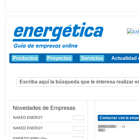
Productos
Proyectos
Servicios
Actualidad 
|
|
|
Novedades de Empresas
NAKED ENERGY
Contactar con la emp
- - () -
DIRECCIÓN
NAKED ENERGY
TEL
ENERTIS APPLUS+