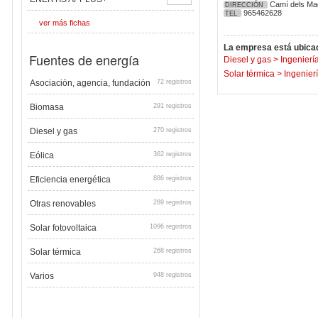
Camí dels Magr
DIRECCIÓN
965462628
TEL
ver más fichas
La empresa está ubicad
Fuentes de energía
Diesel y gas
>
Ingeniería
Solar térmica
>
Ingenierí
Asociación, agencia, fundación
72 registros
Biomasa
291 registros
Diesel y gas
270 registros
Eólica
362 registros
Eficiencia energética
886 registros
Otras renovables
289 registros
Solar fotovoltaica
1096 registros
Solar térmica
268 registros
Varios
948 registros