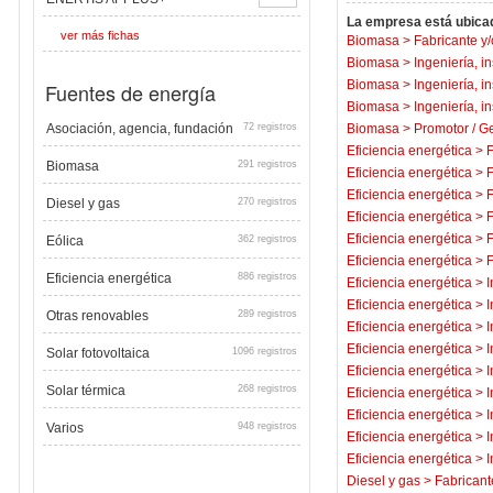
La empresa está ubicad
ver más fichas
Biomasa
>
Fabricante y/
Biomasa
>
Ingeniería, i
Biomasa
>
Ingeniería, i
Fuentes de energía
Biomasa
>
Ingeniería, i
Asociación, agencia, fundación
72 registros
Biomasa
>
Promotor / Ge
Eficiencia energética
>
F
Biomasa
291 registros
Eficiencia energética
>
F
Eficiencia energética
>
F
Diesel y gas
270 registros
Eficiencia energética
>
F
Eficiencia energética
>
F
Eólica
362 registros
Eficiencia energética
>
F
Eficiencia energética
886 registros
Eficiencia energética
>
I
Eficiencia energética
>
I
Otras renovables
289 registros
Eficiencia energética
>
I
Eficiencia energética
>
I
Solar fotovoltaica
1096 registros
Eficiencia energética
>
I
Solar térmica
268 registros
Eficiencia energética
>
I
Eficiencia energética
>
I
Varios
948 registros
Eficiencia energética
>
I
Eficiencia energética
>
I
Diesel y gas
>
Fabricant