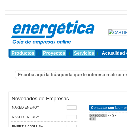
Productos
Proyectos
Servicios
Actualidad 
|
|
|
Novedades de Empresas
NAKED ENERGY
Contactar con la emp
- - () -
DIRECCIÓN
NAKED ENERGY
TEL
ENERTIS APPLUS+