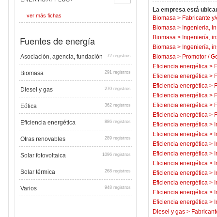
La empresa está ubicad
ver más fichas
Biomasa
>
Fabricante y/
Biomasa
>
Ingeniería, i
Biomasa
>
Ingeniería, i
Fuentes de energía
Biomasa
>
Ingeniería, i
Asociación, agencia, fundación
72 registros
Biomasa
>
Promotor / Ge
Eficiencia energética
>
F
Biomasa
291 registros
Eficiencia energética
>
F
Eficiencia energética
>
F
Diesel y gas
270 registros
Eficiencia energética
>
F
Eficiencia energética
>
F
Eólica
362 registros
Eficiencia energética
>
F
Eficiencia energética
886 registros
Eficiencia energética
>
I
Eficiencia energética
>
I
Otras renovables
289 registros
Eficiencia energética
>
I
Eficiencia energética
>
I
Solar fotovoltaica
1096 registros
Eficiencia energética
>
I
Solar térmica
268 registros
Eficiencia energética
>
I
Eficiencia energética
>
I
Varios
948 registros
Eficiencia energética
>
I
Eficiencia energética
>
I
Diesel y gas
>
Fabricant