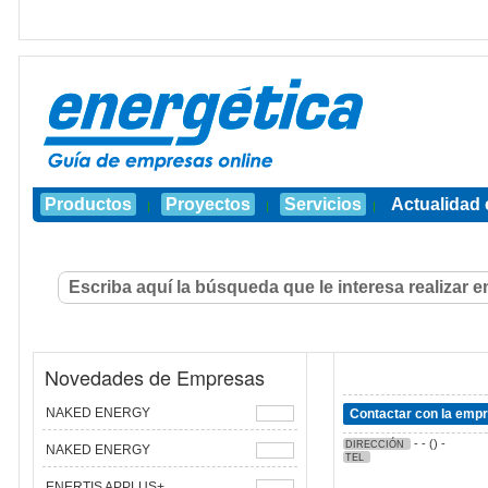
Productos
Proyectos
Servicios
Actualidad 
|
|
|
Novedades de Empresas
NAKED ENERGY
Contactar con la emp
- - () -
DIRECCIÓN
NAKED ENERGY
TEL
ENERTIS APPLUS+