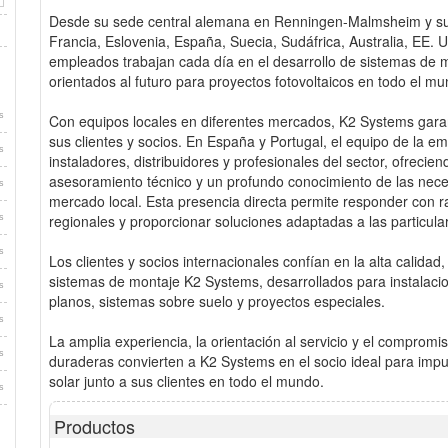
Desde su sede central alemana en Renningen-Malmsheim y sus s
Francia, Eslovenia, España, Suecia, Sudáfrica, Australia, EE.
empleados trabajan cada día en el desarrollo de sistemas de mo
orientados al futuro para proyectos fotovoltaicos en todo el mu
s
Con equipos locales en diferentes mercados, K2 Systems gara
sus clientes y socios. En España y Portugal, el equipo de la
s
instaladores, distribuidores y profesionales del sector, ofrecie
asesoramiento técnico y un profundo conocimiento de las nec
s
mercado local. Esta presencia directa permite responder con r
regionales y proporcionar soluciones adaptadas a las particul
s
s
Los clientes y socios internacionales confían en la alta calidad, 
sistemas de montaje K2 Systems, desarrollados para instalacio
s
planos, sistemas sobre suelo y proyectos especiales.
s
La amplia experiencia, la orientación al servicio y el comprom
s
duraderas convierten a K2 Systems en el socio ideal para impul
solar junto a sus clientes en todo el mundo.
s
Productos