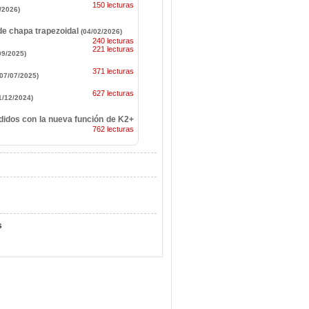
150 lecturas
/2026)
 de chapa trapezoidal
(04/02/2026)
240 lecturas
221 lecturas
09/2025)
371 lecturas
(07/07/2025)
627 lecturas
1/12/2024)
edidos con la nueva función de K2+
762 lecturas
s