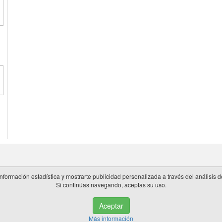
información estadística y mostrarte publicidad personalizada a través del análisis
Si continúas navegando, aceptas su uso.
 en España.
Aceptar
de privacidad
|
Cookies
|
Aviso legal
|
Información adicional
|
miembros 
Más información