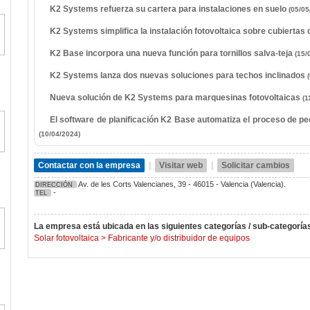
K2 Systems refuerza su cartera para instalaciones en suelo
(05/05
K2 Systems simplifica la instalación fotovoltaica sobre cubiertas
K2 Base incorpora una nueva función para tornillos salva-teja
(15/
K2 Systems lanza dos nuevas soluciones para techos inclinados
Nueva solución de K2 Systems para marquesinas fotovoltaicas
(1
El software de planificación K2 Base automatiza el proceso de p
(10/04/2024)
Contactar con la empresa
|
Visitar web
|
Solicitar cambios
Av. de les Corts Valencianes, 39 - 46015 - Valencia (Valencia).
DIRECCIÓN
-
TEL
La empresa está ubicada en las siguientes categorías / sub-categoría
Solar fotovoltaica
>
Fabricante y/o distribuidor de equipos