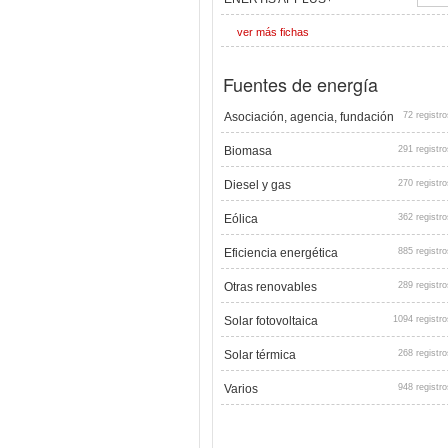
ver más fichas
Fuentes de energía
Asociación, agencia, fundación
72 registro
Biomasa
291 registro
Diesel y gas
270 registro
Eólica
362 registro
Eficiencia energética
885 registro
Otras renovables
289 registro
Solar fotovoltaica
1094 registro
Solar térmica
268 registro
Varios
948 registro