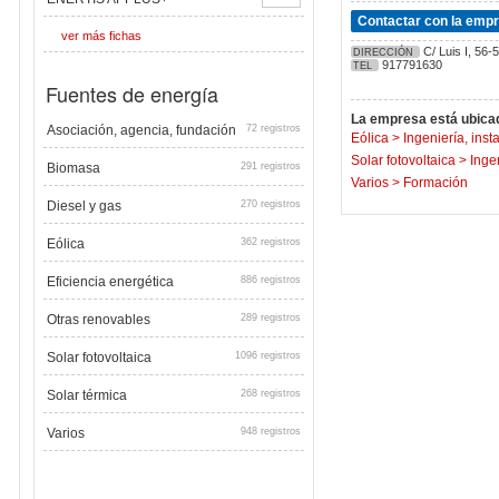
Contactar con la emp
ver más fichas
C/ Luis I, 56-
DIRECCIÓN
917791630
TEL
Fuentes de energía
La empresa está ubicad
Asociación, agencia, fundación
72 registros
Eólica
>
Ingeniería, inst
Solar fotovoltaica
>
Inge
Biomasa
291 registros
Varios
>
Formación
Diesel y gas
270 registros
Eólica
362 registros
Eficiencia energética
886 registros
Otras renovables
289 registros
Solar fotovoltaica
1096 registros
Solar térmica
268 registros
Varios
948 registros