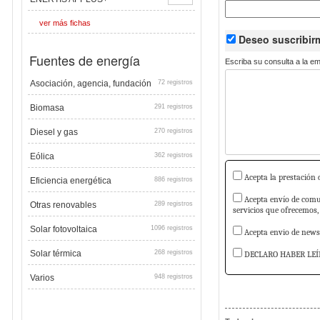
ver más fichas
Deseo suscribi
Fuentes de energía
Escriba su consulta a la e
Asociación, agencia, fundación
72 registros
Biomasa
291 registros
Diesel y gas
270 registros
Eólica
362 registros
Acepta la prestación d
Eficiencia energética
886 registros
Acepta envío de comun
Otras renovables
289 registros
servicios que ofrecemos,
Solar fotovoltaica
1096 registros
Acepta envio de newsl
Solar térmica
268 registros
DECLARO HABER LEÍ
Varios
948 registros