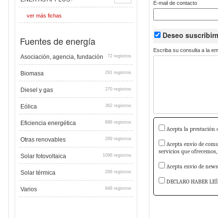
E-mail de contacto
ver más fichas
Deseo suscribi
Fuentes de energía
Escriba su consulta a la e
Asociación, agencia, fundación
72 registros
Biomasa
291 registros
Diesel y gas
270 registros
Eólica
362 registros
Eficiencia energética
886 registros
Acepta la prestación d
Otras renovables
289 registros
Acepta envío de comun
servicios que ofrecemos,
Solar fotovoltaica
1096 registros
Acepta envio de newsl
Solar térmica
268 registros
DECLARO HABER LEÍ
Varios
948 registros