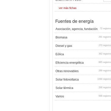
ver más fichas
Fuentes de energía
Asociación, agencia, fundación
72 registro
Biomasa
291 registro
Diesel y gas
270 registro
Eólica
362 registro
Eficiencia energética
885 registro
Otras renovables
289 registro
Solar fotovoltaica
1094 registro
Solar térmica
268 registro
Varios
948 registro