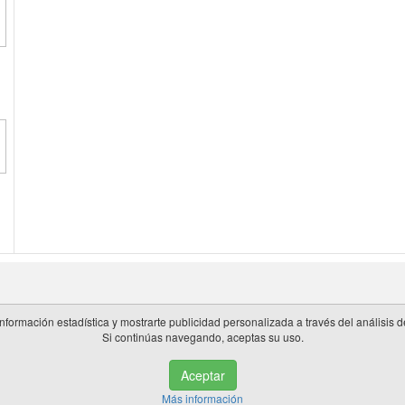
información estadística y mostrarte publicidad personalizada a través del análisis
Si continúas navegando, aceptas su uso.
 en España.
Aceptar
de privacidad
|
Cookies
|
Aviso legal
|
Información adicional
|
miembros 
Más información