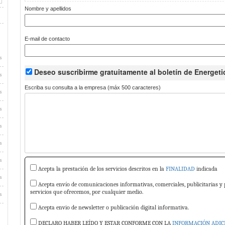
Nombre y apellidos
E-mail de contacto
s
Deseo suscribirme
gratuitamente
al boletín de Energeti
s
Escriba su consulta a la empresa (máx 500 caracteres)
s
s
s
s
s
Acepta la prestación de los servicios descritos en la
FINALIDAD
indicada
s
Acepta envío de comunicaciones informativas, comerciales, publicitarias y 
servicios que ofrecemos, por cualquier medio.
s
Acepta envio de newsletter o publicación digital informativa.
DECLARO HABER LEÍDO Y ESTAR CONFORME CON LA
INFORMACIÓN ADIC