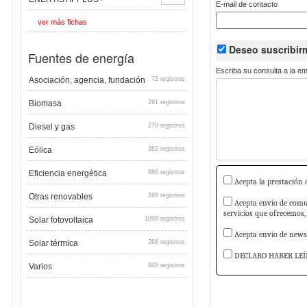
E-mail de contacto
ver más fichas
Deseo suscribi
Fuentes de energía
Escriba su consulta a la e
Asociación, agencia, fundación
72 registros
Biomasa
291 registros
Diesel y gas
270 registros
Eólica
362 registros
Eficiencia energética
886 registros
Acepta la prestación d
Otras renovables
289 registros
Acepta envío de comun
servicios que ofrecemos,
Solar fotovoltaica
1096 registros
Acepta envio de newsl
Solar térmica
268 registros
DECLARO HABER LEÍ
Varios
948 registros