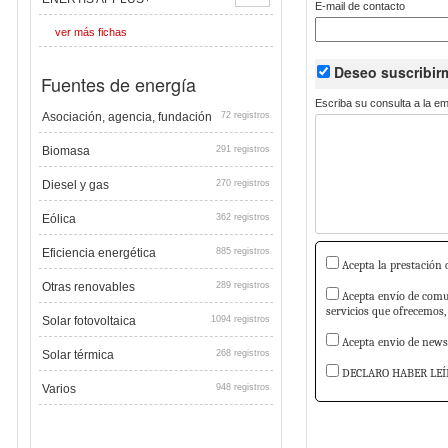
E-mail de contacto
ver más fichas
Deseo suscribi
Fuentes de energía
Escriba su consulta a la e
Asociación, agencia, fundación
72 registros
Biomasa
291 registros
Diesel y gas
270 registros
Eólica
362 registros
Eficiencia energética
885 registros
Acepta la prestación d
Otras renovables
289 registros
Acepta envío de comun
servicios que ofrecemos,
Solar fotovoltaica
1094 registros
Acepta envio de newsl
Solar térmica
268 registros
DECLARO HABER LEÍ
Varios
948 registros