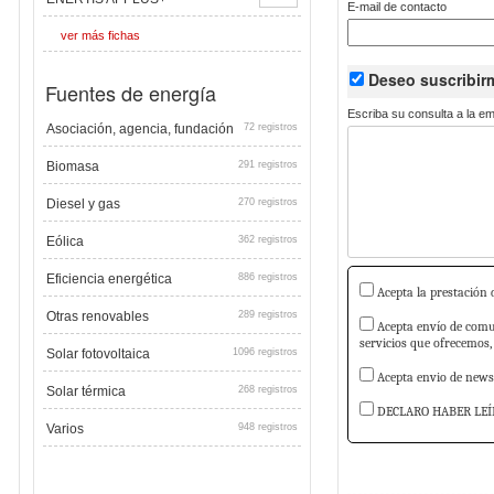
E-mail de contacto
ver más fichas
Deseo suscribi
Fuentes de energía
Escriba su consulta a la e
Asociación, agencia, fundación
72 registros
Biomasa
291 registros
Diesel y gas
270 registros
Eólica
362 registros
Eficiencia energética
886 registros
Acepta la prestación d
Otras renovables
289 registros
Acepta envío de comun
servicios que ofrecemos,
Solar fotovoltaica
1096 registros
Acepta envio de newsl
Solar térmica
268 registros
DECLARO HABER LEÍ
Varios
948 registros