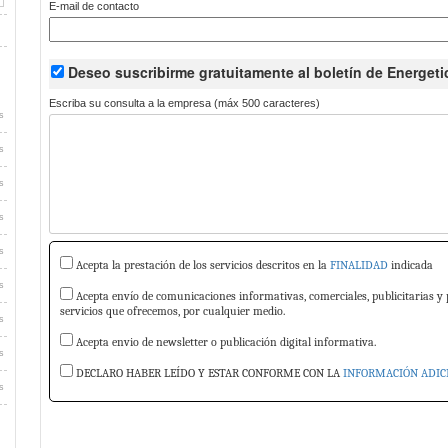
E-mail de contacto
Deseo suscribirme
gratuitamente
al boletín de Energeti
Escriba su consulta a la empresa (máx 500 caracteres)
s
s
s
s
s
Acepta la prestación de los servicios descritos en la
FINALIDAD
indicada
s
Acepta envío de comunicaciones informativas, comerciales, publicitarias y 
servicios que ofrecemos, por cualquier medio.
s
Acepta envio de newsletter o publicación digital informativa.
s
DECLARO HABER LEÍDO Y ESTAR CONFORME CON LA
INFORMACIÓN ADIC
s