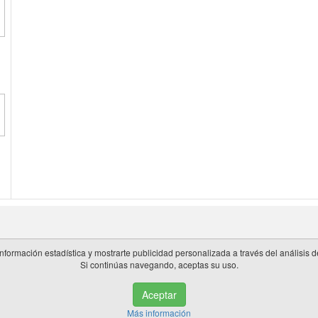
información estadística y mostrarte publicidad personalizada a través del análisis
Si continúas navegando, aceptas su uso.
 en España.
Aceptar
de privacidad
|
Cookies
|
Aviso legal
|
Información adicional
|
miembros 
Más información