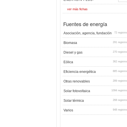
ver más fichas
Fuentes de energía
Asociación, agencia, fundación
72 registro
Biomasa
291 registro
Diesel y gas
270 registro
Eólica
362 registro
Eficiencia energética
885 registro
Otras renovables
289 registro
Solar fotovoltaica
1094 registro
Solar térmica
268 registro
Varios
948 registro