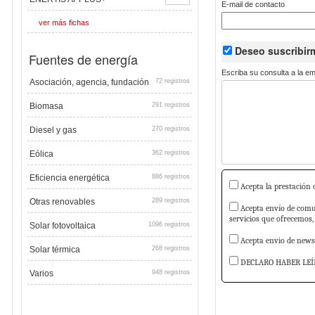
E-mail de contacto
ver más fichas
Deseo suscribi
Fuentes de energía
Escriba su consulta a la e
Asociación, agencia, fundación
72 registros
Biomasa
291 registros
Diesel y gas
270 registros
Eólica
362 registros
Eficiencia energética
886 registros
Acepta la prestación d
Otras renovables
289 registros
Acepta envío de comun
servicios que ofrecemos,
Solar fotovoltaica
1096 registros
Acepta envio de newsl
Solar térmica
268 registros
DECLARO HABER LEÍ
Varios
948 registros