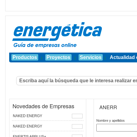
Productos
Proyectos
Servicios
Actualidad 
|
|
|
Novedades de Empresas
ANERR
NAKED ENERGY
Nombre y apellidos
NAKED ENERGY
ENERTIS APPLUS+