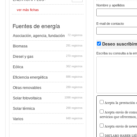
Nombre y apellidos
ver más fichas
Fuentes de energía
E-mail de contacto
Asociación, agencia, fundación
72 registros
Deseo suscribi
Biomasa
291 registros
Escriba su consulta a la e
Diesel y gas
270 registros
Eólica
362 registros
Eficiencia energética
886 registros
Otras renovables
289 registros
Solar fotovoltaica
1096 registros
Acepta la prestación d
Solar térmica
268 registros
Acepta envío de comun
servicios que ofrecemos,
Varios
948 registros
Acepta envio de newsl
DECLARO HABER LEÍ