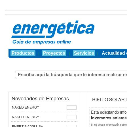
Productos
Proyectos
Servicios
Actualidad 
|
|
|
Novedades de Empresas
RIELLO SOLAR
NAKED ENERGY
Está solicitando inf
Inversores solare
NAKED ENERGY
Si no desea información sobre
ENERTIS APPLUS+