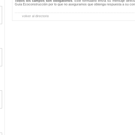
Todos los campos son obligatorios
. Este formulario envía su mensaje direc
Guía Ecoconstrucción por lo que no aseguramos que obtenga respuesta a su con
volver al directorio