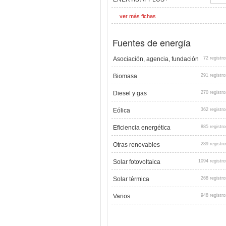
ver más fichas
Fuentes de energía
Asociación, agencia, fundación
72 registro
Biomasa
291 registro
Diesel y gas
270 registro
Eólica
362 registro
Eficiencia energética
885 registro
Otras renovables
289 registro
Solar fotovoltaica
1094 registro
Solar térmica
268 registro
Varios
948 registro