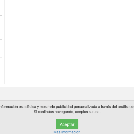
información estadística y mostrarte publicidad personalizada a través del análisis
Si continúas navegando, aceptas su uso.
 en España.
Aceptar
de privacidad
|
Cookies
|
Aviso legal
|
Información adicional
|
miembros 
Más información