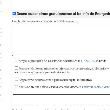
Deseo suscribirme
gratuitamente
al boletín de Energeti
Escriba su consulta a la empresa (máx 500 caracteres)
s
s
s
s
Acepta la prestación de los servicios descritos en la
FINALIDAD
indicada
s
Acepta envío de comunicaciones informativas, comerciales, publicitarias y 
s
servicios que ofrecemos, por cualquier medio.
s
Acepta envio de newsletter o publicación digital informativa.
s
DECLARO HABER LEÍDO Y ESTAR CONFORME CON LA
INFORMACIÓN ADIC
s