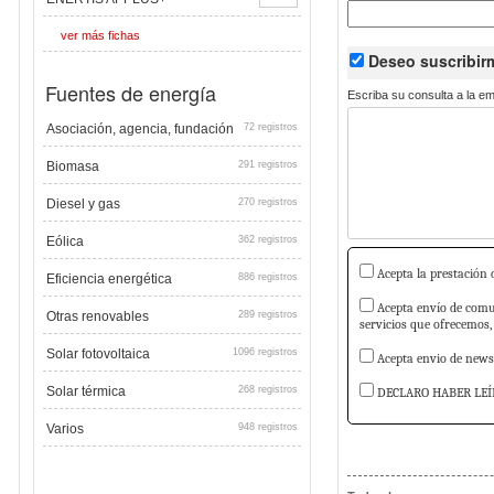
ver más fichas
Deseo suscribi
Fuentes de energía
Escriba su consulta a la e
Asociación, agencia, fundación
72 registros
Biomasa
291 registros
Diesel y gas
270 registros
Eólica
362 registros
Acepta la prestación d
Eficiencia energética
886 registros
Acepta envío de comun
Otras renovables
289 registros
servicios que ofrecemos,
Solar fotovoltaica
1096 registros
Acepta envio de newsl
Solar térmica
268 registros
DECLARO HABER LEÍ
Varios
948 registros