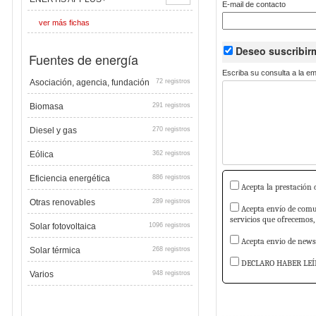
E-mail de contacto
ver más fichas
Deseo suscribi
Fuentes de energía
Escriba su consulta a la e
Asociación, agencia, fundación
72 registros
Biomasa
291 registros
Diesel y gas
270 registros
Eólica
362 registros
Eficiencia energética
886 registros
Acepta la prestación d
Otras renovables
289 registros
Acepta envío de comun
servicios que ofrecemos,
Solar fotovoltaica
1096 registros
Acepta envio de newsl
Solar térmica
268 registros
DECLARO HABER LEÍ
Varios
948 registros