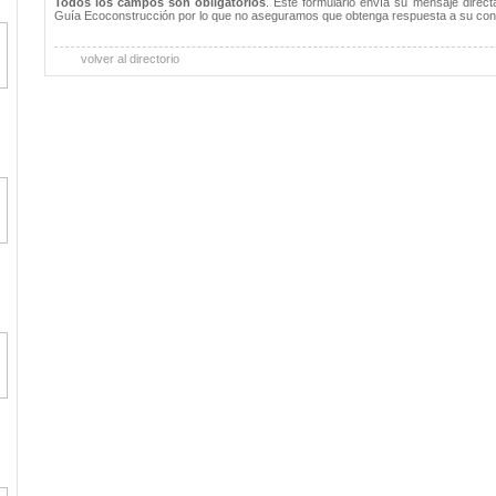
Todos los campos son obligatorios
. Este formulario envía su mensaje direc
Guía Ecoconstrucción por lo que no aseguramos que obtenga respuesta a su con
volver al directorio