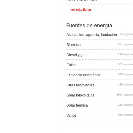
ver más fichas
Fuentes de energía
Asociación, agencia, fundación
72 registro
Biomasa
291 registro
Diesel y gas
270 registro
Eólica
362 registro
Eficiencia energética
885 registro
Otras renovables
289 registro
Solar fotovoltaica
1094 registro
Solar térmica
268 registro
Varios
948 registro