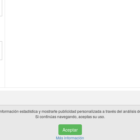
información estadística y mostrarte publicidad personalizada a través del análisis
Si continúas navegando, aceptas su uso.
 en España.
Aceptar
de privacidad
|
Cookies
|
Aviso legal
|
Información adicional
|
miembros 
Más información