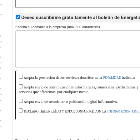
Deseo suscribirme
gratuitamente
al boletín de Energeti
Escriba su consulta a la empresa (máx 500 caracteres)
s
s
s
s
Acepta la prestación de los servicios descritos en la
FINALIDAD
indicada
s
Acepta envío de comunicaciones informativas, comerciales, publicitarias y 
s
servicios que ofrecemos, por cualquier medio.
s
Acepta envio de newsletter o publicación digital informativa.
s
DECLARO HABER LEÍDO Y ESTAR CONFORME CON LA
INFORMACIÓN ADIC
s