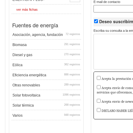
E-mail de contacto
ver más fichas
Deseo suscribi
Fuentes de energía
Escriba su consulta a la e
Asociación, agencia, fundación
72 registros
Biomasa
291 registros
Diesel y gas
270 registros
Eólica
362 registros
Eficiencia energética
886 registros
Acepta la prestación d
Otras renovables
289 registros
Acepta envío de comun
servicios que ofrecemos,
Solar fotovoltaica
1096 registros
Acepta envio de newsl
Solar térmica
268 registros
DECLARO HABER LEÍ
Varios
948 registros