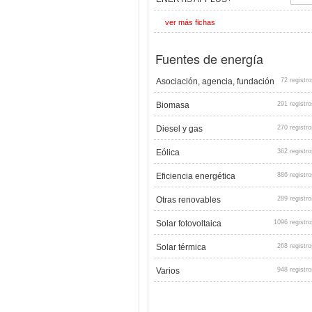
ver más fichas
Fuentes de energía
Asociación, agencia, fundación
72 registro
Biomasa
291 registro
Diesel y gas
270 registro
Eólica
362 registro
Eficiencia energética
886 registro
Otras renovables
289 registro
Solar fotovoltaica
1096 registro
Solar térmica
268 registro
Varios
948 registro