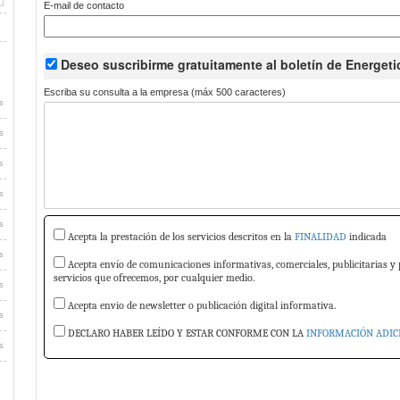
E-mail de contacto
Deseo suscribirme
gratuitamente
al boletín de Energeti
Escriba su consulta a la empresa (máx 500 caracteres)
s
s
s
s
s
Acepta la prestación de los servicios descritos en la
FINALIDAD
indicada
s
Acepta envío de comunicaciones informativas, comerciales, publicitarias y 
servicios que ofrecemos, por cualquier medio.
s
Acepta envio de newsletter o publicación digital informativa.
s
DECLARO HABER LEÍDO Y ESTAR CONFORME CON LA
INFORMACIÓN ADIC
s