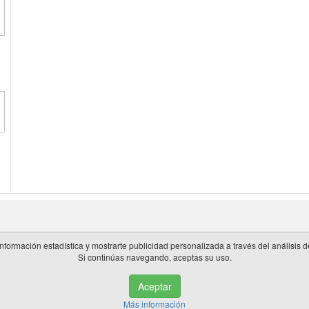
información estadística y mostrarte publicidad personalizada a través del análisis
Si continúas navegando, aceptas su uso.
 en España.
Aceptar
de privacidad
|
Cookies
|
Aviso legal
|
Información adicional
|
miembros 
Más información