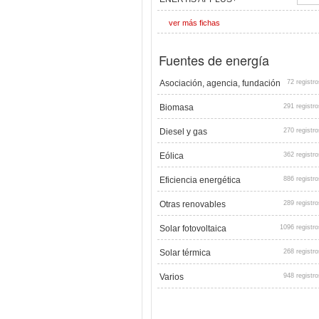
ver más fichas
Fuentes de energía
Asociación, agencia, fundación
72 registro
Biomasa
291 registro
Diesel y gas
270 registro
Eólica
362 registro
Eficiencia energética
886 registro
Otras renovables
289 registro
Solar fotovoltaica
1096 registro
Solar térmica
268 registro
Varios
948 registro