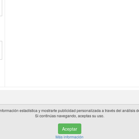
información estadística y mostrarte publicidad personalizada a través del análisis
Si continúas navegando, aceptas su uso.
 en España.
Aceptar
de privacidad
|
Cookies
|
Aviso legal
|
Información adicional
|
miembros 
Más información