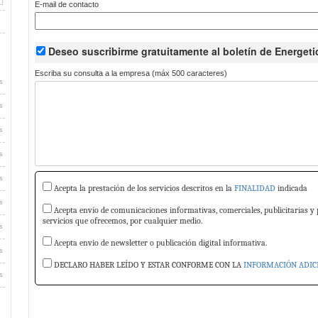
E-mail de contacto
Deseo suscribirme
gratuitamente
al boletín de Energeti
Escriba su consulta a la empresa (máx 500 caracteres)
s
s
s
s
s
Acepta la prestación de los servicios descritos en la
FINALIDAD
indicada
s
Acepta envío de comunicaciones informativas, comerciales, publicitarias y 
servicios que ofrecemos, por cualquier medio.
s
Acepta envio de newsletter o publicación digital informativa.
s
DECLARO HABER LEÍDO Y ESTAR CONFORME CON LA
INFORMACIÓN ADIC
s