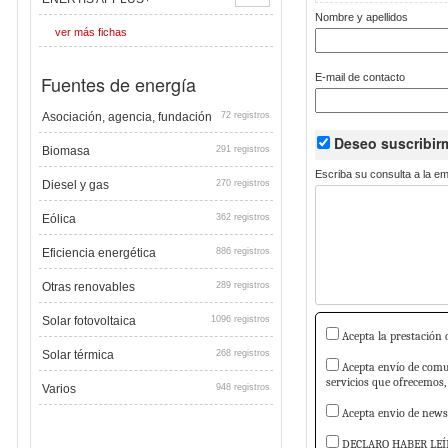
Nombre y apellidos
ver más fichas
Fuentes de energía
E-mail de contacto
Asociación, agencia, fundación
72 registros
Deseo suscribi
Biomasa
291 registros
Escriba su consulta a la e
Diesel y gas
270 registros
Eólica
362 registros
Eficiencia energética
886 registros
Otras renovables
289 registros
Solar fotovoltaica
1096 registros
Acepta la prestación d
Solar térmica
268 registros
Acepta envío de comun
servicios que ofrecemos,
Varios
948 registros
Acepta envio de newsl
DECLARO HABER LEÍ