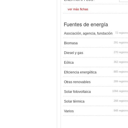
ver más fichas
Fuentes de energía
Asociación, agencia, fundación
72 registro
Biomasa
291 registro
Diesel y gas
270 registro
Eólica
362 registro
Eficiencia energética
885 registro
Otras renovables
289 registro
Solar fotovoltaica
1094 registro
Solar térmica
268 registro
Varios
948 registro