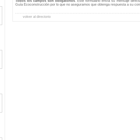
Todos los campos son obligatorios
. Este formulario envía su mensaje direc
Guía Ecoconstrucción por lo que no aseguramos que obtenga respuesta a su con
volver al directorio