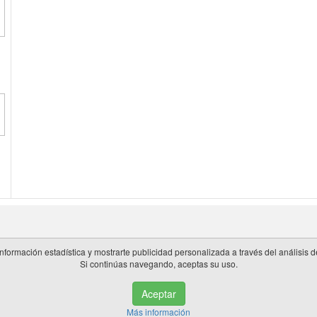
información estadística y mostrarte publicidad personalizada a través del análisis
Si continúas navegando, aceptas su uso.
 en España.
Aceptar
de privacidad
|
Cookies
|
Aviso legal
|
Información adicional
|
miembros 
Más información