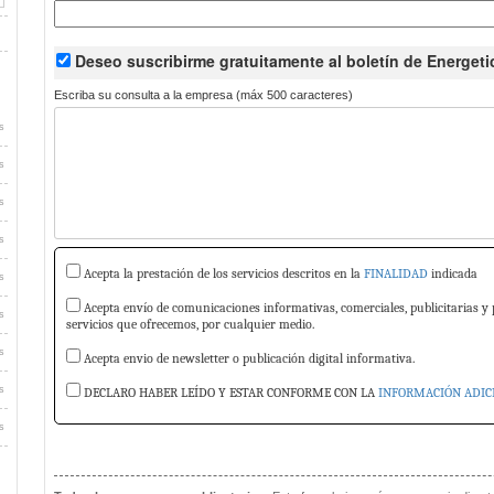
Deseo suscribirme
gratuitamente
al boletín de Energeti
Escriba su consulta a la empresa (máx 500 caracteres)
s
s
s
s
Acepta la prestación de los servicios descritos en la
FINALIDAD
indicada
s
Acepta envío de comunicaciones informativas, comerciales, publicitarias y 
s
servicios que ofrecemos, por cualquier medio.
s
Acepta envio de newsletter o publicación digital informativa.
s
DECLARO HABER LEÍDO Y ESTAR CONFORME CON LA
INFORMACIÓN ADIC
s