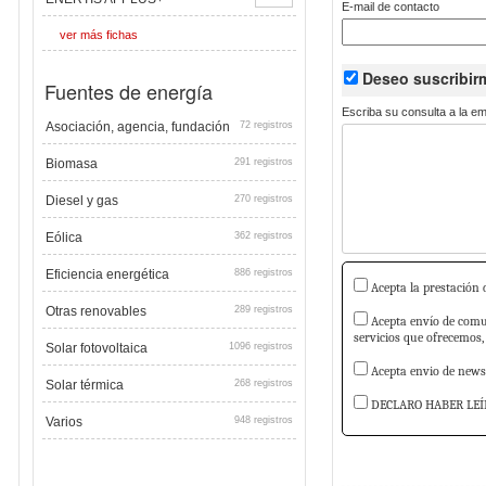
E-mail de contacto
ver más fichas
Deseo suscribi
Fuentes de energía
Escriba su consulta a la e
Asociación, agencia, fundación
72 registros
Biomasa
291 registros
Diesel y gas
270 registros
Eólica
362 registros
Eficiencia energética
886 registros
Acepta la prestación d
Otras renovables
289 registros
Acepta envío de comun
servicios que ofrecemos,
Solar fotovoltaica
1096 registros
Acepta envio de newsl
Solar térmica
268 registros
DECLARO HABER LEÍ
Varios
948 registros