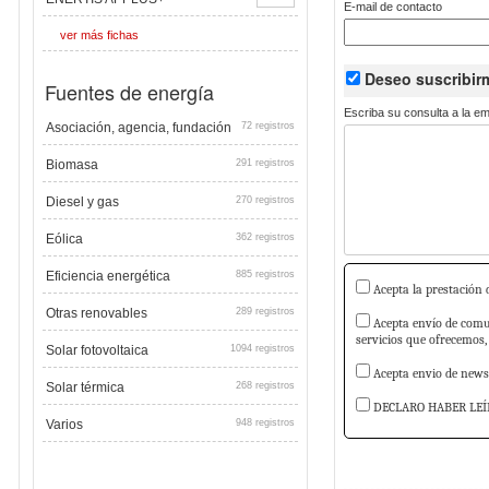
E-mail de contacto
ver más fichas
Deseo suscribi
Fuentes de energía
Escriba su consulta a la e
Asociación, agencia, fundación
72 registros
Biomasa
291 registros
Diesel y gas
270 registros
Eólica
362 registros
Eficiencia energética
885 registros
Acepta la prestación d
Otras renovables
289 registros
Acepta envío de comun
servicios que ofrecemos,
Solar fotovoltaica
1094 registros
Acepta envio de newsl
Solar térmica
268 registros
DECLARO HABER LEÍ
Varios
948 registros