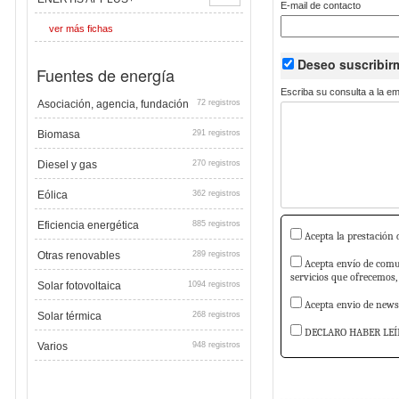
E-mail de contacto
ver más fichas
Deseo suscribi
Fuentes de energía
Escriba su consulta a la e
Asociación, agencia, fundación
72 registros
Biomasa
291 registros
Diesel y gas
270 registros
Eólica
362 registros
Eficiencia energética
885 registros
Acepta la prestación d
Otras renovables
289 registros
Acepta envío de comun
servicios que ofrecemos,
Solar fotovoltaica
1094 registros
Acepta envio de newsl
Solar térmica
268 registros
DECLARO HABER LEÍ
Varios
948 registros