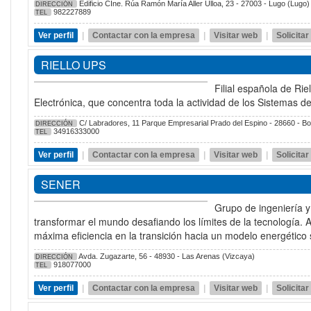
Edificio CIne. Rúa Ramón María Aller Ulloa, 23 - 27003 - Lugo (Lugo)
DIRECCIÓN
982227889
TEL
Ver perfil
|
Contactar con la empresa
|
Visitar web
|
Solicita
RIELLO UPS
Filial española de Rie
Electrónica, que concentra toda la actividad de los Sistemas d
C/ Labradores, 11 Parque Empresarial Prado del Espino - 28660 - Boa
DIRECCIÓN
34916333000
TEL
Ver perfil
|
Contactar con la empresa
|
Visitar web
|
Solicita
SENER
Grupo de ingeniería y
transformar el mundo desafiando los límites de la tecnología. A
máxima eficiencia en la transición hacia un modelo energético 
Avda. Zugazarte, 56 - 48930 - Las Arenas (Vizcaya)
DIRECCIÓN
918077000
TEL
Ver perfil
|
Contactar con la empresa
|
Visitar web
|
Solicita