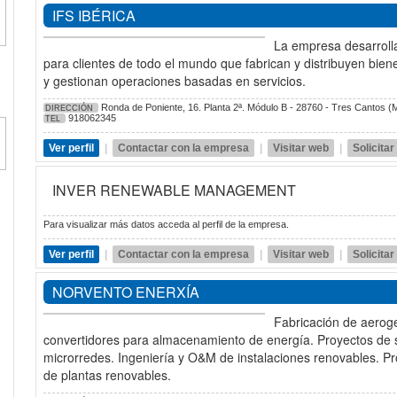
IFS IBÉRICA
La empresa desarroll
para clientes de todo el mundo que fabrican y distribuyen bien
y gestionan operaciones basadas en servicios.
Ronda de Poniente, 16. Planta 2ª. Módulo B - 28760 - Tres Cantos (
DIRECCIÓN
918062345
TEL
Ver perfil
|
Contactar con la empresa
|
Visitar web
|
Solicita
INVER RENEWABLE MANAGEMENT
Para visualizar más datos acceda al perfil de la empresa.
Ver perfil
|
Contactar con la empresa
|
Visitar web
|
Solicita
NORVENTO ENERXÍA
Fabricación de aero
convertidores para almacenamiento de energía. Proyectos de 
microrredes. Ingeniería y O&M de instalaciones renovables. Pr
de plantas renovables.