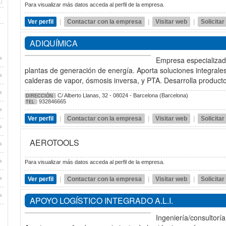
Para visualizar más datos acceda al perfil de la empresa.
Ver perfil
|
Contactar con la empresa
|
Visitar web
|
Solicita
ADIQUÍMICA
Empresa especializad
s
plantas de generación de energía. Aporta soluciones integrales 
s
calderas de vapor, ósmosis inversa, y PTA. Desarrolla producto
s
C/ Alberto Llanas, 32 - 08024 - Barcelona (Barcelona)
DIRECCIÓN
932846665
TEL
s
Ver perfil
|
Contactar con la empresa
|
Visitar web
|
Solicita
s
AEROTOOLS
s
s
Para visualizar más datos acceda al perfil de la empresa.
s
Ver perfil
|
Contactar con la empresa
|
Visitar web
|
Solicita
s
APOYO LOGÍSTICO INTEGRADO A.L.I.
Ingeniería/consultorí