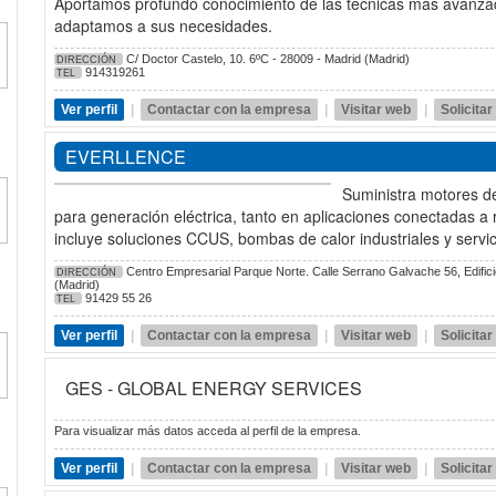
Aportamos profundo conocimiento de las técnicas más avanza
adaptamos a sus necesidades.
C/ Doctor Castelo, 10. 6ºC - 28009 - Madrid (Madrid)
DIRECCIÓN
914319261
TEL
Ver perfil
|
Contactar con la empresa
|
Visitar web
|
Solicita
EVERLLENCE
Suministra motores d
para generación eléctrica, tanto en aplicaciones conectadas a r
incluye soluciones CCUS, bombas de calor industriales y servi
Centro Empresarial Parque Norte. Calle Serrano Galvache 56, Edificio
DIRECCIÓN
(Madrid)
91429 55 26
TEL
Ver perfil
|
Contactar con la empresa
|
Visitar web
|
Solicita
GES - GLOBAL ENERGY SERVICES
Para visualizar más datos acceda al perfil de la empresa.
Ver perfil
|
Contactar con la empresa
|
Visitar web
|
Solicita