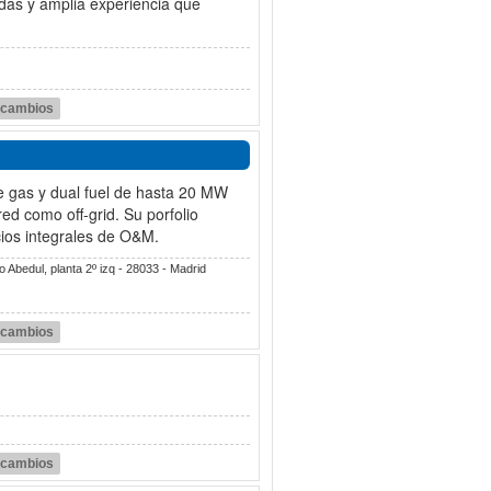
das y amplia experiencia que
r cambios
e gas y dual fuel de hasta 20 MW
ed como off-grid. Su porfolio
cios integrales de O&M.
 Abedul, planta 2º izq - 28033 - Madrid
r cambios
r cambios