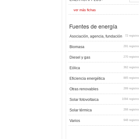
ver más fichas
Fuentes de energía
Asociación, agencia, fundación
72 registro
Biomasa
291 registro
Diesel y gas
270 registro
Eólica
362 registro
Eficiencia energética
885 registro
Otras renovables
289 registro
Solar fotovoltaica
1094 registro
Solar térmica
268 registro
Varios
948 registro