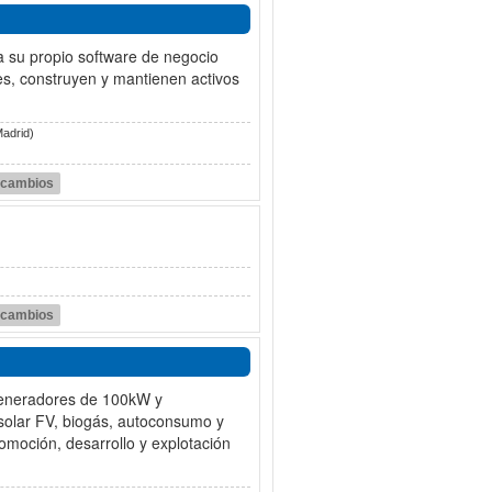
a su propio software de negocio
es, construyen y mantienen activos
Madrid)
r cambios
r cambios
generadores de 100kW y
solar FV, biogás, autoconsumo y
omoción, desarrollo y explotación