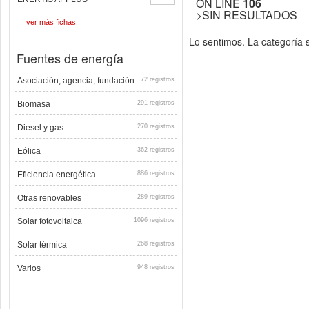
ON LINE
106
>SIN RESULTADOS
ver más fichas
Lo sentimos. La categoría
Fuentes de energía
Asociación, agencia, fundación
72 registros
Biomasa
291 registros
Diesel y gas
270 registros
Eólica
362 registros
Eficiencia energética
886 registros
Otras renovables
289 registros
Solar fotovoltaica
1096 registros
Solar térmica
268 registros
Varios
948 registros