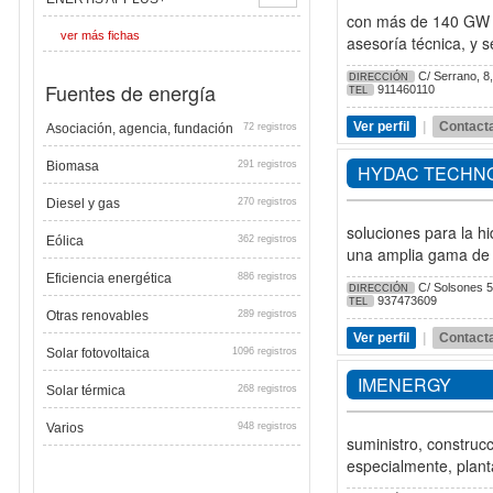
con más de 140 GW de
ver más fichas
asesoría técnica, y s
C/ Serrano, 8,
DIRECCIÓN
Fuentes de energía
911460110
TEL
Ver perfil
|
Contact
Asociación, agencia, fundación
72 registros
Biomasa
291 registros
HYDAC TECHN
Diesel y gas
270 registros
soluciones para la hi
Eólica
362 registros
una amplia gama de p
Eficiencia energética
886 registros
C/ Solsones 54
DIRECCIÓN
937473609
TEL
Otras renovables
289 registros
Ver perfil
|
Contact
Solar fotovoltaica
1096 registros
IMENERGY
Solar térmica
268 registros
Varios
948 registros
suministro, construc
especialmente, plant