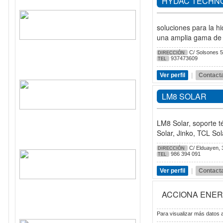
HYDAC TECHN
soluciones para la hi
una amplia gama de p
C/ Solsones 54
DIRECCIÓN
937473609
TEL
Ver perfil
|
Contact
LM8 SOLAR
LM8 Solar, soporte té
Solar, Jinko, TCL So
C/ Elduayen, 3
DIRECCIÓN
986 394 091
TEL
Ver perfil
|
Contact
ACCIONA ENER
Para visualizar más datos a