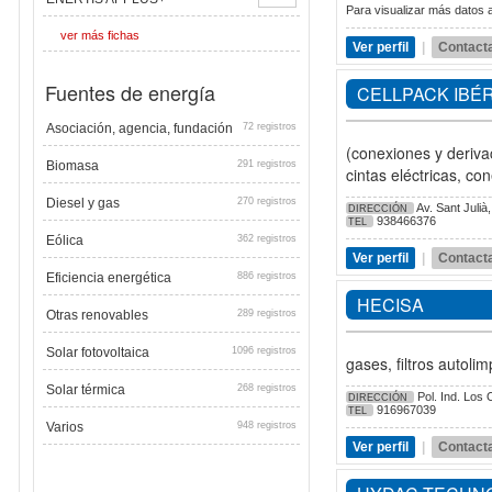
Para visualizar más datos a
ver más fichas
Ver perfil
|
Contact
Fuentes de energía
CELLPACK IBÉ
Asociación, agencia, fundación
72 registros
(conexiones y derivac
Biomasa
291 registros
cintas eléctricas, c
Diesel y gas
270 registros
Av. Sant Julià,
DIRECCIÓN
938466376
TEL
Eólica
362 registros
Ver perfil
|
Contact
Eficiencia energética
886 registros
HECISA
Otras renovables
289 registros
Solar fotovoltaica
1096 registros
gases, filtros autol
Solar térmica
268 registros
Pol. Ind. Los 
DIRECCIÓN
916967039
TEL
Varios
948 registros
Ver perfil
|
Contact