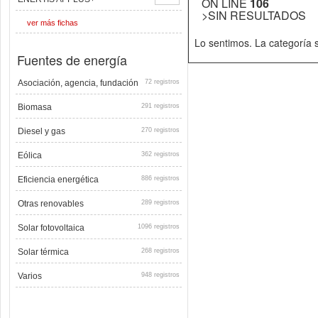
ON LINE
106
>SIN RESULTADOS
ver más fichas
Lo sentimos. La categoría
Fuentes de energía
Asociación, agencia, fundación
72 registros
Biomasa
291 registros
Diesel y gas
270 registros
Eólica
362 registros
Eficiencia energética
886 registros
Otras renovables
289 registros
Solar fotovoltaica
1096 registros
Solar térmica
268 registros
Varios
948 registros